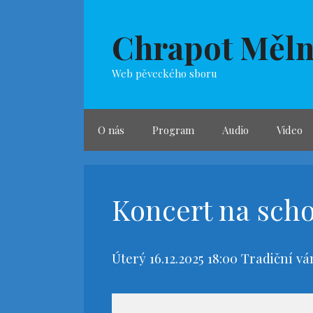
Přeskočit
na
Chrapot Měln
obsah
Web pěveckého sboru
O nás
Program
Audio
Video
Koncert na sch
Úterý 16.12.2025 18:00 Tradiční 