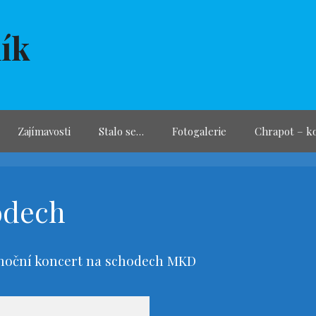
ík
Zajímavosti
Stalo se…
Fotogalerie
Chrapot – k
odech
vánoční koncert na schodech MKD