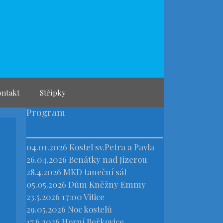
ontakt
Střípky
Program
04.01.2026
Kostel sv.Petra a Pavla
26.04.2026
Benátky nad Jizerou
28.4.2026
MKD taneční sál
05.05.2026
Dům Kněžny Emmy
23.5.2026 17:00
Vitice
29.05.2026
Noc kostelů
17.6.2026
Horní Beřkovice